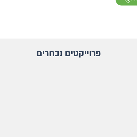
פרוייקטים נבחרים
הרחבה תל יוסף
מ
בניה
מתקדמת
ק
וקונבנציונאלית
בהרחבת
קיבוץ
תל
יוסף
שבגלבוע