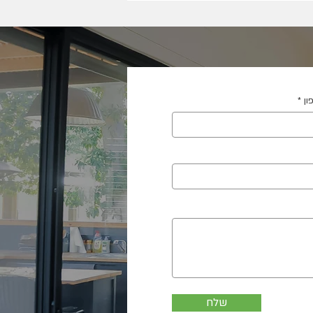
ון
שלח