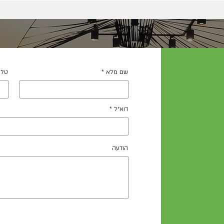
שם מלא
טלפ
דוא״ל
הודעה