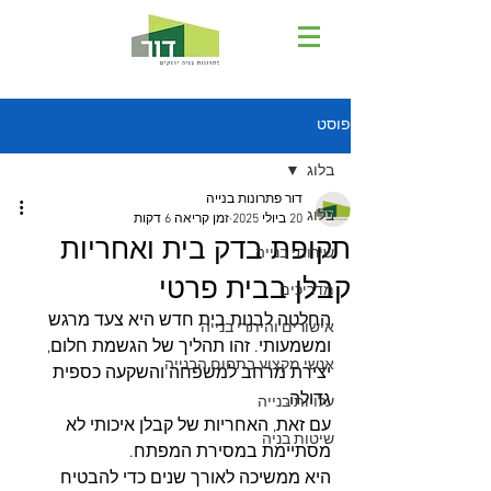
פוסט
בלוג
דור פתרונות בנייה
בלוג
20 ביולי 2025
זמן קריאה 6 דקות
תקופת בדק בית ואחריות
שירותי בנייה
קבלן בבית פרטי
מדריכים
החלטה לבנות בית חדש היא צעד מרגש 
אישורים והיתרי בנייה
ומשמעותי. זהו תהליך של הגשמת חלום, 
אנשי מקצוע בתחום הבנייה
יצירת מרחב למשפחה והשקעה כספית 
גדולה. 
עלויות בנייה
עם זאת, האחריות של קבלן איכותי לא 
שיטות בניה
מסתיימת במסירת המפתח. 
היא ממשיכה לאורך שנים כדי להבטיח 