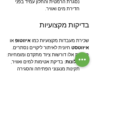
נסגרת הרמטית והחלון עמיד בפני 
חדירת מים ואוויר.
בדיקות מקצועיות
שכירת מעבדות מקצועיות כמו 
איזוטופ
 או 
איזוטסט
 חיונית לאיתור ליקויים נסתרים. 
בדיקות אלו דורשות ציוד מתקדם ומומחיות:
חלונות
: בדיקת אטימות למים ואוויר, 
תקינות מנגנוני הפתיחה והסגירה 
וחוזק המסגרות כדי למנוע נזילות או 
בעיות בידוד.
איטום גגות ומקלחות
: בדיקת 
אטימות הגג והמקלחות באמצעות 
בדיקות הצפה או ציוד תרמי לאיתור 
נזילות נסתרות.
צנרת
: בדיקת מערכת המים והביוב, 
כולל לחץ מים, איתור נזילות נסתרות 