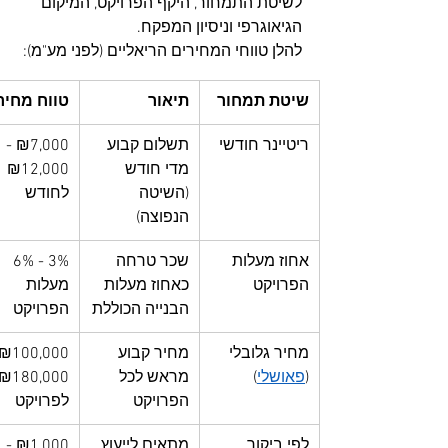
לשיטת התמחור, היקף הפרויקט, המיקום 
הגיאוגרפי וניסיון המפקח. 
להלן טווחי המחירים הריאליים (לפני מע"מ):
שיטת תמחור
תיאור
טווח מחיר
ריטיינר חודשי
תשלום קבוע 
₪7,000 - 
מדי חודש 
₪12,000 
(השיטה 
לחודש
הנפוצה)
אחוז מעלות 
שכר טרחה 
3% - 6% 
הפרויקט
כאחוז מעלות 
מעלות 
הבנייה הכוללת
הפרויקט
מחיר גלובלי 
מחיר קבוע 
(
פאושלי
)
מראש לכל 
הפרויקט
לפרויקט
לפי ביקור
מתאים לייעוץ 
₪1,000 - 