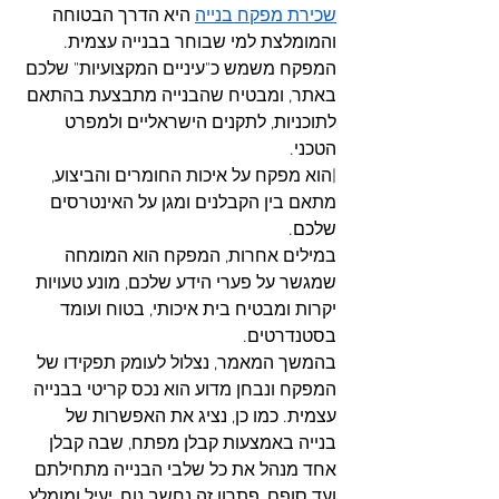
שכירת מפקח בנייה
 היא הדרך הבטוחה 
והמומלצת למי שבוחר בבנייה עצמית. 
המפקח משמש כ"עיניים המקצועיות" שלכם 
באתר, ומבטיח שהבנייה מתבצעת בהתאם 
לתוכניות, לתקנים הישראליים ולמפרט 
הטכני. 
|הוא מפקח על איכות החומרים והביצוע, 
מתאם בין הקבלנים ומגן על האינטרסים 
שלכם. 
במילים אחרות, המפקח הוא המומחה 
שמגשר על פערי הידע שלכם, מונע טעויות 
יקרות ומבטיח בית איכותי, בטוח ועומד 
בסטנדרטים.
בהמשך המאמר, נצלול לעומק תפקידו של 
המפקח ונבחן מדוע הוא נכס קריטי בבנייה 
עצמית. כמו כן, נציג את האפשרות של 
בנייה באמצעות קבלן מפתח, שבה קבלן 
אחד מנהל את כל שלבי הבנייה מתחילתם 
ועד סופם, פתרון זה נחשב נוח, יעיל ומומלץ 