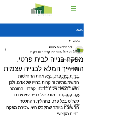
פוסט
בלוג
דור פתרונות בנייה
בלוג
22 ביולי 2025
זמן קריאה 10 דקות
מפקח בנייה לבית פרטי:
שירותי בנייה
המדריך המלא לבנייה עצמית
מדריכים
בניית בית פרטי היא אחת ההחלטות 
אישורים והיתרי בנייה
המשמעותיות והיקרות בחייו של אדם, ולכן 
אנשי מקצוע בתחום הבנייה
חשוב לגשת אליה בתכנון קפדני ובחוכמה. 
אם בחרתם במודל של בנייה עצמית כדי 
עלויות בנייה
לשלוט בכל פרט בתהליך, ההחלטה 
שיטות בניה
החשובה ביותר שתקבלו היא שכירת מפקח 
בנייה מקצועי. 