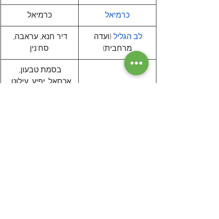
כרמיאל
כרמיאל
לב הגליל
 (ועדה 
דיר חנא, עראבה, 
מרחבית)
סח'נין
בסמת טבעון, 
אכסאל, יפיע, עילוט, 
מבוא העמקים
 (ועדה 
כפר כנא, משהד, עין 
מרחבית)
מאהל, ריינה, רמת 
ישי
מגדל העמק
מגדל העמק
מעלה יוסף, כפר 
ורדים, שלומי, יאנוח 
מעלה הגליל
 (ועדה 
ג'ת, כסרא-סמיע, 
מרחבית)
מגדל תפן 
(תעשייתית)