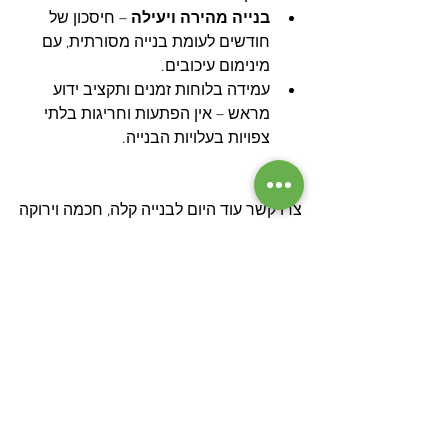
בנייה מהירה ויעילה 
– חיסכון של 
חודשים לעומת בנייה מסורתית, עם 
מינימום עיכובים.
עמידה בלוחות זמנים ותקציב ידוע 
מראש – אין הפתעות וחריגות בלתי 
צפויות בעלויות הבנייה.
צרו קשר עוד היום לבנייה קלה, חכמה וירוקה
דור פתרונות בנייה ירוקים היא הבחירה 
הנכונה למי שמחפש קבלן בניה קלה בצפון. 
אנו מספקים שירות מקצועי, אמין ובליווי 
אישי לכל אורך הדרך.
רוצים לשמוע עוד על היתרונות של בנייה 
קלה וכיצד נוכל לבנות עבורכם את בית 
החלומות?
פנו אלינו עכשיו לקבלת ייעוץ והצעת מחיר 