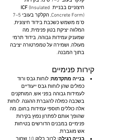
קלקר בעובי 5–7 ס"מ. בקירות 
חיצוניים בבניית 
 (Insulated 
ICF
Concrete Form), הקלקר בעובי 5–7 
ס"מ משמש כשכבת בידוד חיצונית, 
המלווה יציקת בטון פנימית, מה 
שמעניק עמידות גבוהה, בידוד תרמי 
מעולה, ושמירה על טמפרטורה יציבה 
בתוך המבנה.
קירות פנימיים
בנייה מתקדמת:
 לוחות גבס ורוד 
כפולים שהן לוחות גבס ייעודיים 
לעמידות גבוהה בפני אש, המותקנים 
בשכבה כפולה להגברת ההגנה. לוחות 
אלה כוללים תוספי עמידות בחום, מה 
שהופך אותם לפתרון נפוץ בקירות 
פנימיים במבנים הדורשים בטיחות 
אש מוגברת.
בנייה רגילה:
 לרוב בלוק 10 שחור 