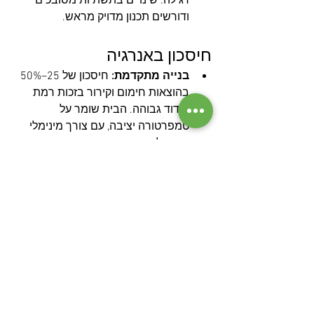
רגילה. שינויים בתשתיות מסובכים 
ודורשים תכנון מדויק מראש.
חיסכון באנרגיה
בנייה מתקדמת:
 חיסכון של 25–50% 
בהוצאות חימום וקירור בזכות רמת 
בידוד גבוהה. הבית שומר על 
טמפרטורה יציבה, עם צורך מינימלי 
בהפעלת מערכות חימום וקירור.
בנייה רגילה:
 בידוד תרמי בסיסי 
מוביל לאובדן חום וקור, מה שמעלה 
את צריכת האנרגיה. ניתן לשפר את 
הבידוד באמצעות בלוקים מבודדים 
וחיפוי קלקר בעמודים ובקורות, אך 
הביצועים עדיין נמוכים מבנייה 
מתקדמת או ICF.
בנייה ב-ICF:
 חיסכון של 25–50% 
בהוצאות חימום וקירור בזכות תבניות 
קלקר המשולבות שמספקות בידוד 