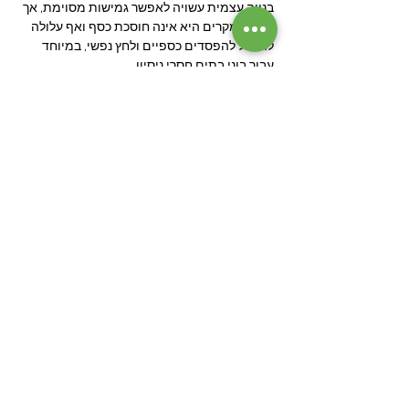
בנייה עצמית עשויה לאפשר גמישות מסוימת, אך 
ברוב המקרים היא אינה חוסכת כסף ואף עלולה 
להוביל להפסדים כספיים ולחץ נפשי, במיוחד 
עבור בוני בתים חסרי ניסיון.
סיכום
אחריות קבלן מפתח בבנייה פרטית היא מלאה 
ומגובה בחוק המכר, עם תקופות בדק ברורות 
ושנת בדק לדיווח על ליקויים, מה שמבטיח הגנה 
ושקט נפשי. 
לעומת זאת, בנייה עצמית עם קבלני משנה 
מעבירה את האחריות ליזם, דבר מסוכן למי שאינו 
מהתחום. עבור רוב בוני הבתים, קבלן מפתח הוא 
הבחירה הבטוחה והמשתלמת יותר.
בניית בית פרטי בשיטת קבלן
מפתח
חולמים על בית פרטי בצפון?
דור פתרונות בנייה מציעה
שירותי קבלן