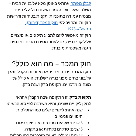
קבלן מפתח
 אחראי באופן מלא על בניית הבית – 
משלב השלד ועד הגמר. הוא נכנס לנעלי היזם, 
מבטיח עמידה בתוכניות, תקנות בטיחות ודרישות 
חוקיות, ומחויב לפי 
חוק המכר (דירות), 
התשל"ג-1973.
חוק זה מאפשר ליזם לתבוע תיקונים או פיצויים 
על ליקויי בנייה, גם לאחר מסירת הבית, ומבטיח 
הגנה משפטית מובנית.
חוק המכר – מה הוא כולל?
חוק המכר (דירות) מגדיר את אחריות הקבלן ומגן 
על בוני בתים מפני בנייה רשלנית. הוא כולל שני 
מונחים מרכזיים: תקופת בדק ושנת בדק.
תקופת בדק: 
זו התקופה שבה הקבלן אחראי 
לתקן ליקויים שונים, והיא משתנה לפי סוג הבעיה:
שנה אחת: ליקויים קלים כמו התקלפות 
חיפויים פנימיים.
3 שנים: שקיעת מרצפות או ריצוף פגום.
5 שנים: סדקים בקירות או בתקרה.
7 שנים ומעלה: בעיות מורכבות כמו תקלות 