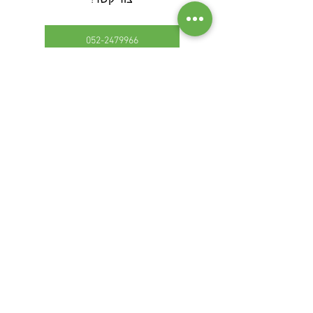
צור קשר!
052-2479966
שלח הודעה בווטצאפ
בניית וילות בצפון